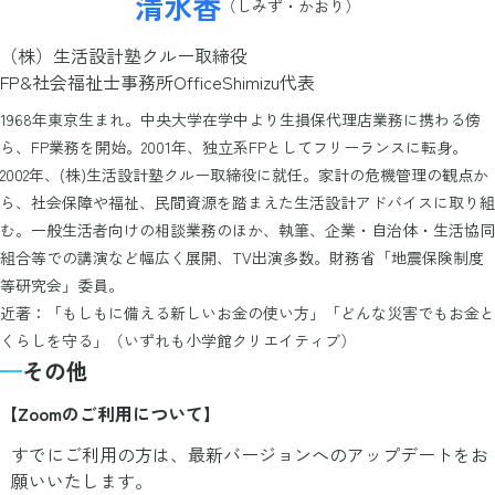
清水香
（しみず・かおり）
（株）生活設計塾クルー取締役
FP&社会福祉士事務所OfficeShimizu代表
1968年東京生まれ。中央大学在学中より生損保代理店業務に携わる傍
ら、FP業務を開始。2001年、独立系FPとしてフリーランスに転身。
2002年、(株)生活設計塾クルー取締役に就任。家計の危機管理の観点か
ら、社会保障や福祉、民間資源を踏まえた生活設計アドバイスに取り組
む。一般生活者向けの相談業務のほか、執筆、企業・自治体・生活協同
組合等での講演など幅広く展開、TV出演多数。財務省「地震保険制度
等研究会」委員。
近著：「もしもに備える新しいお金の使い方」「どんな災害でもお金と
くらしを守る」（いずれも小学館クリエイティブ）
その他
【Zoomのご利用について】
すでにご利用の方は、最新バージョンへのアップデートをお
願いいたします。